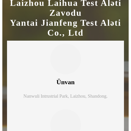
Laizhou Laihua Test Aləti
Zavodu
Yantai Jianfeng Test Aləti
Co., Ltd
Ünvan
Nanwuli Intrustrial Park, Laizhou, Shandong.