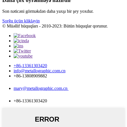
Daha çox öyrənməyə hazırdır
Son nəticəni görməkdən daha yaxşı bir şey yoxdur.
Sorğu üçün klikləyin
© Müəllif hüquqları - 2010-2023: Bütün hüquqlar qorunur.
+86-13361303420
info@metallographic.com.cn
+86-13808909882
mary@metallographic.com.cn
+86-13361303420