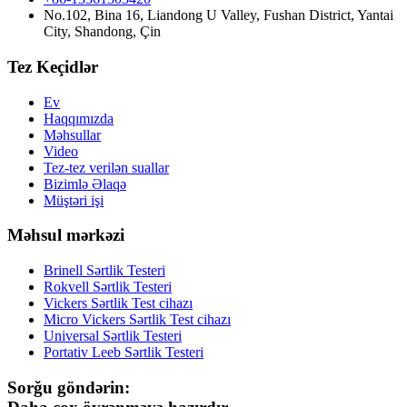
No.102, Bina 16, Liandong U Valley, Fushan District, Yantai
City, Shandong, Çin
Tez Keçidlər
Ev
Haqqımızda
Məhsullar
Video
Tez-tez verilən suallar
Bizimlə Əlaqə
Müştəri işi
Məhsul mərkəzi
Brinell Sərtlik Testeri
Rokvell Sərtlik Testeri
Vickers Sərtlik Test cihazı
Micro Vickers Sərtlik Test cihazı
Universal Sərtlik Testeri
Portativ Leeb Sərtlik Testeri
Sorğu göndərin: