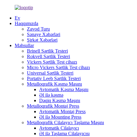
Ev
Haqqımızda
Zavod Turu
Sənaye Xəbərləri
Şirkət Xəbərləri
Məhsullar
Brinell Sərtlik Testeri
Rokvell Sərtlik Testeri
Vickers Sərtlik Test cihazı
Micro Vickers Sərtlik Test cihazı
Universal Sərtlik Testeri
Portativ Leeb Sərtlik Testeri
Metalloqrafik Kəsmə Maşını
Avtomatik Kəsmə Maşını
Əl ilə kəsmə
Dəqiq Kəsmə Maşını
Metalloqrafik Montaj Press
Avtomatik Montaj Press
Əl ilə Mounting Press
Metalloqrafik Cilalayıcı Taşlama Maşını
Avtomatik Cilalayıcı
Əl ilə Taşlama Cilalayıcısı