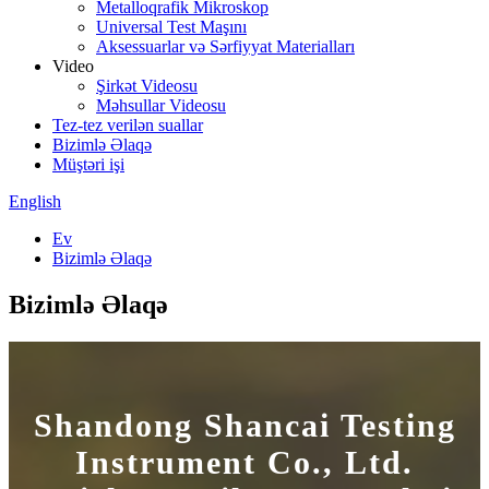
Metalloqrafik Mikroskop
Universal Test Maşını
Aksessuarlar və Sərfiyyat Materialları
Video
Şirkət Videosu
Məhsullar Videosu
Tez-tez verilən suallar
Bizimlə Əlaqə
Müştəri işi
English
Ev
Bizimlə Əlaqə
Bizimlə Əlaqə
Shandong Shancai Testing
Instrument Co., Ltd.