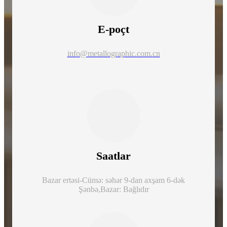
E-poçt
info@metallographic.com.cn
Saatlar
Bazar ertəsi-Cümə: səhər 9-dan axşam 6-dək
Şənbə,
Bazar: Bağlıdır