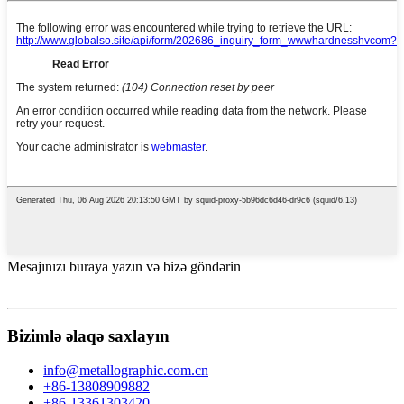
Mesajınızı buraya yazın və bizə göndərin
Bizimlə əlaqə saxlayın
info@metallographic.com.cn
+86-13808909882
+86-13361303420