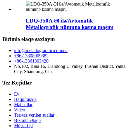
LDQ-350A Əl ilə/Avtomatik
Metalloqrafik nümunə kəsmə maşını
Bizimlə əlaqə saxlayın
info@metallographic.com.cn
+86-13808909882
+86-13361303420
No.102, Bina 16, Liandong U Valley, Fushan District, Yantai
City, Shandong, Çin
Tez Keçidlər
Ev
Haqqımızda
Məhsullar
Video
Tez-tez verilən suallar
Bizimlə Əlaqə
Müştəri işi