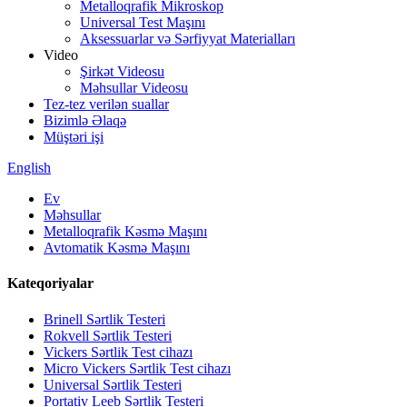
Metalloqrafik Mikroskop
Universal Test Maşını
Aksessuarlar və Sərfiyyat Materialları
Video
Şirkət Videosu
Məhsullar Videosu
Tez-tez verilən suallar
Bizimlə Əlaqə
Müştəri işi
English
Ev
Məhsullar
Metalloqrafik Kəsmə Maşını
Avtomatik Kəsmə Maşını
Kateqoriyalar
Brinell Sərtlik Testeri
Rokvell Sərtlik Testeri
Vickers Sərtlik Test cihazı
Micro Vickers Sərtlik Test cihazı
Universal Sərtlik Testeri
Portativ Leeb Sərtlik Testeri