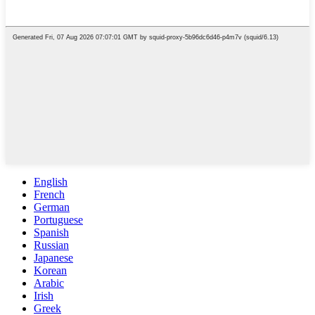
English
French
German
Portuguese
Spanish
Russian
Japanese
Korean
Arabic
Irish
Greek