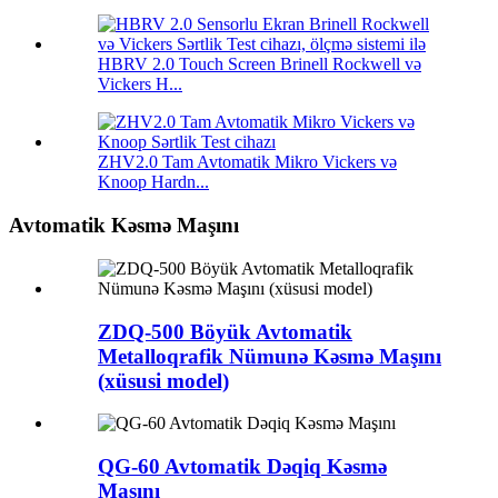
HBRV 2.0 Touch Screen Brinell Rockwell və
Vickers H...
ZHV2.0 Tam Avtomatik Mikro Vickers və
Knoop Hardn...
Avtomatik Kəsmə Maşını
ZDQ-500 Böyük Avtomatik
Metalloqrafik Nümunə Kəsmə Maşını
(xüsusi model)
QG-60 Avtomatik Dəqiq Kəsmə
Maşını