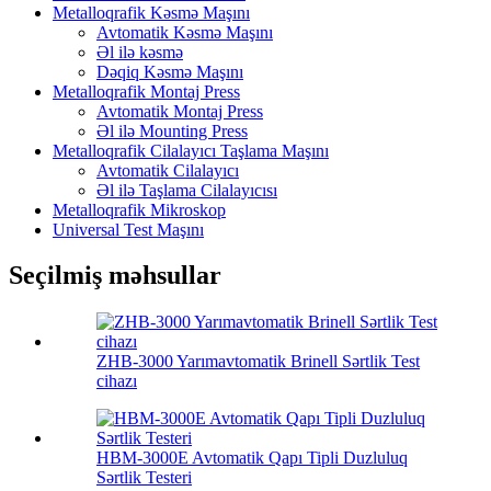
Metalloqrafik Kəsmə Maşını
Avtomatik Kəsmə Maşını
Əl ilə kəsmə
Dəqiq Kəsmə Maşını
Metalloqrafik Montaj Press
Avtomatik Montaj Press
Əl ilə Mounting Press
Metalloqrafik Cilalayıcı Taşlama Maşını
Avtomatik Cilalayıcı
Əl ilə Taşlama Cilalayıcısı
Metalloqrafik Mikroskop
Universal Test Maşını
Seçilmiş məhsullar
ZHB-3000 Yarımavtomatik Brinell Sərtlik Test
cihazı
HBM-3000E Avtomatik Qapı Tipli Duzluluq
Sərtlik Testeri