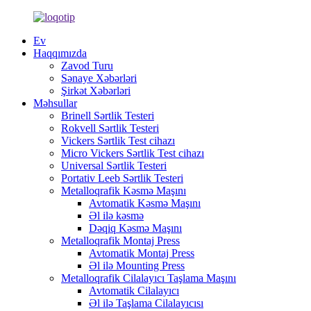
Ev
Haqqımızda
Zavod Turu
Sənaye Xəbərləri
Şirkət Xəbərləri
Məhsullar
Brinell Sərtlik Testeri
Rokvell Sərtlik Testeri
Vickers Sərtlik Test cihazı
Micro Vickers Sərtlik Test cihazı
Universal Sərtlik Testeri
Portativ Leeb Sərtlik Testeri
Metalloqrafik Kəsmə Maşını
Avtomatik Kəsmə Maşını
Əl ilə kəsmə
Dəqiq Kəsmə Maşını
Metalloqrafik Montaj Press
Avtomatik Montaj Press
Əl ilə Mounting Press
Metalloqrafik Cilalayıcı Taşlama Maşını
Avtomatik Cilalayıcı
Əl ilə Taşlama Cilalayıcısı