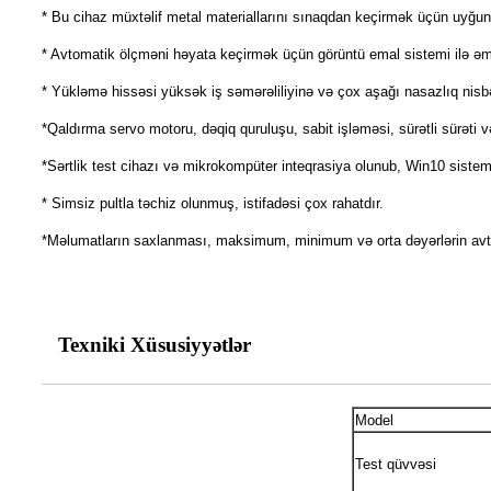
* Bu cihaz müxtəlif metal materiallarını sınaqdan keçirmək üçün uyğun ol
* Avtomatik ölçməni həyata keçirmək üçün görüntü emal sistemi ilə əmə
* Yükləmə hissəsi yüksək iş səmərəliliyinə və çox aşağı nasazlıq nisbət
*Qaldırma servo motoru, dəqiq quruluşu, sabit işləməsi, sürətli sürəti 
*Sərtlik test cihazı və mikrokompüter inteqrasiya olunub, Win10 sistemi
* Simsiz pultla təchiz olunmuş, istifadəsi çox rahatdır.
*Məlumatların saxlanması, maksimum, minimum və orta dəyərlərin avtoma
Texniki Xüsusiyyətlər
Model
Test qüvvəsi