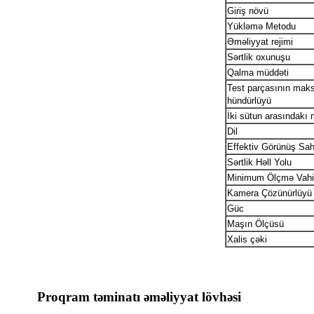
Giriş növü
Yükləmə Metodu
Əməliyyat rejimi
Sərtlik oxunuşu
Qalma müddəti
Test parçasının ma
hündürlüyü
İki sütun arasındakı
Dil
Effektiv Görünüş Sah
Sərtlik Həll Yolu
Minimum Ölçmə Vahi
Kamera Çözünürlüyü
Güc
Maşın Ölçüsü
Xalis çəki
Proqram təminatı əməliyyat lövhəsi