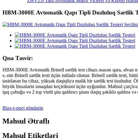
ZHV2.0 Tam Avtomatik Mikro Vickers və Knoop Hardn.
HBM-3000E Avtomatik Qapı Tipli Duzluluq Sərtlik Te
Qısa Təsvir:
HBM-3000E Avtomatik Brinell sərtlik test cihazı əsasən qara, əlvan meta
s.-nin Brinell sərtlik testi üçün istifadə olunur. Brinell sərtlik testi,
təsirlənən bu cihaz, yüksək dəqiqliyə malik bir sərtlik test üsuludu
böyük hissələrin sınaqdan keçirilməsi üçün uyğundur. Məhsul çərçivə, q
işıq çubuğu və 2 top vintli şüa qaldırıcı şüanı dəqiq şəkildə qaldıra 
Bizə e-poçt göndərin
Məhsul Ətraflı
Məhsul Etiketləri