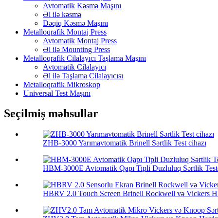
Avtomatik Kəsmə Maşını
Əl ilə kəsmə
Dəqiq Kəsmə Maşını
Metalloqrafik Montaj Press
Avtomatik Montaj Press
Əl ilə Mounting Press
Metalloqrafik Cilalayıcı Taşlama Maşını
Avtomatik Cilalayıcı
Əl ilə Taşlama Cilalayıcısı
Metalloqrafik Mikroskop
Universal Test Maşını
Seçilmiş məhsullar
ZHB-3000 Yarımavtomatik Brinell Sərtlik Test cihazı
HBM-3000E Avtomatik Qapı Tipli Duzluluq Sərtlik Test
HBRV 2.0 Touch Screen Brinell Rockwell və Vickers H.