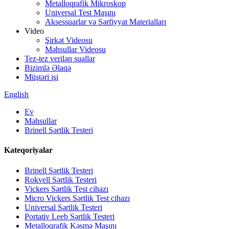
Metalloqrafik Mikroskop
Universal Test Maşını
Aksessuarlar və Sərfiyyat Materialları
Video
Şirkət Videosu
Məhsullar Videosu
Tez-tez verilən suallar
Bizimlə Əlaqə
Müştəri işi
English
Ev
Məhsullar
Brinell Sərtlik Testeri
Kateqoriyalar
Brinell Sərtlik Testeri
Rokvell Sərtlik Testeri
Vickers Sərtlik Test cihazı
Micro Vickers Sərtlik Test cihazı
Universal Sərtlik Testeri
Portativ Leeb Sərtlik Testeri
Metalloqrafik Kəsmə Maşını