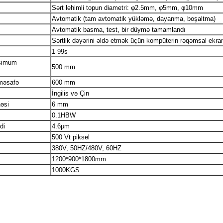
Sərt lehimli topun diametri: φ2.5mm, φ5mm, φ10mm
Avtomatik (tam avtomatik yükləmə, dayanma, boşaltma)
Avtomatik basma, test, bir düymə tamamlandı
Sərtlik dəyərini əldə etmək üçün kompüterin rəqəmsal ekra
1-99s
ksimum
500 mm
 məsafə
600 mm
İngilis və Çin
əsi
6 mm
0.1HBW
di
4.6μm
500 Vt piksel
380V, 50HZ/480V, 60HZ
1200*900*1800mm
1000KGS