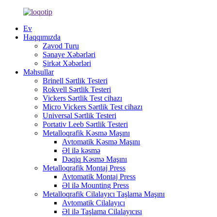
Ev
Haqqımızda
Zavod Turu
Sənaye Xəbərləri
Şirkət Xəbərləri
Məhsullar
Brinell Sərtlik Testeri
Rokvell Sərtlik Testeri
Vickers Sərtlik Test cihazı
Micro Vickers Sərtlik Test cihazı
Universal Sərtlik Testeri
Portativ Leeb Sərtlik Testeri
Metalloqrafik Kəsmə Maşını
Avtomatik Kəsmə Maşını
Əl ilə kəsmə
Dəqiq Kəsmə Maşını
Metalloqrafik Montaj Press
Avtomatik Montaj Press
Əl ilə Mounting Press
Metalloqrafik Cilalayıcı Taşlama Maşını
Avtomatik Cilalayıcı
Əl ilə Taşlama Cilalayıcısı