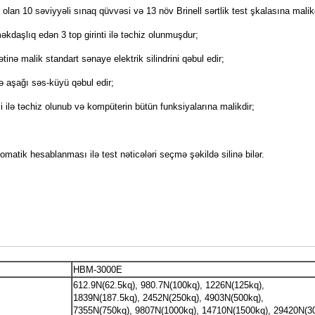
an 10 səviyyəli sınaq qüvvəsi və 13 növ Brinell sərtlik test şkalasına malikdir;
kdaşlıq edən 3 top girinti ilə təchiz olunmuşdur;
inə malik standart sənaye elektrik silindrini qəbul edir;
və aşağı səs-küyü qəbul edir;
 ilə təchiz olunub və kompüterin bütün funksiyalarına malikdir;
tik hesablanması ilə test nəticələri seçmə şəkildə silinə bilər.
HBM-3000E
612.9N(62.5kq), 980.7N(100kq), 1226N(125kq),
1839N(187.5kq), 2452N(250kq), 4903N(500kq),
7355N(750kq), 9807N(1000kq), 14710N(1500kq), 29420N(3