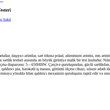
..
steri
llar, daşıyıcı ərintilər, sərt tökmə polad, alüminium ərintisi, mis ərint
 bütün sərtlik testləri arasında ən böyük girintiyə malik bir test üsuludu
r. Ölçmə diapazonu: 5—650HBW. Çərçivə quruluşundan, güclü sərtlikdən, 
aldırıcı şüa, hərəkətli iş masası, görüntü ölçmə cihazı, xüsusi ədədi id
və enməyə yönəldə bilən qaldırıcı mexanizm quruluşunu təşkil edir və onu