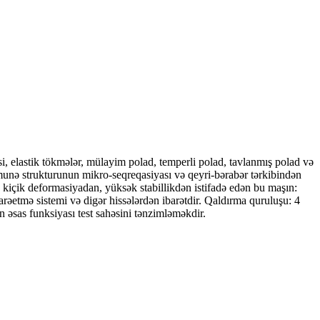
isi, elastik tökmələr, mülayim polad, temperli polad, tavlanmış polad və
r. Nümunə strukturunun mikro-seqreqasiyası və qeyri-bərabər tərkibindən
kiçik deformasiyadan, yüksək stabillikdən istifadə edən bu maşın:
arəetmə sistemi və digər hissələrdən ibarətdir. Qaldırma quruluşu: 4
n əsas funksiyası test sahəsini tənzimləməkdir.