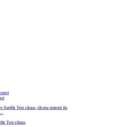
eri
..