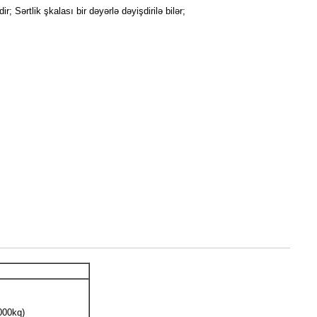
 Sərtlik şkalası bir dəyərlə dəyişdirilə bilər;
000kq)