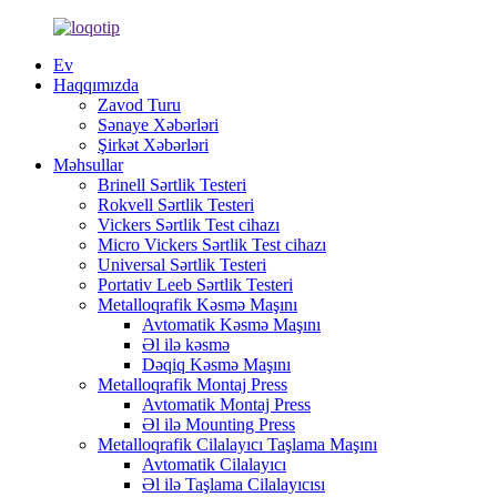
Ev
Haqqımızda
Zavod Turu
Sənaye Xəbərləri
Şirkət Xəbərləri
Məhsullar
Brinell Sərtlik Testeri
Rokvell Sərtlik Testeri
Vickers Sərtlik Test cihazı
Micro Vickers Sərtlik Test cihazı
Universal Sərtlik Testeri
Portativ Leeb Sərtlik Testeri
Metalloqrafik Kəsmə Maşını
Avtomatik Kəsmə Maşını
Əl ilə kəsmə
Dəqiq Kəsmə Maşını
Metalloqrafik Montaj Press
Avtomatik Montaj Press
Əl ilə Mounting Press
Metalloqrafik Cilalayıcı Taşlama Maşını
Avtomatik Cilalayıcı
Əl ilə Taşlama Cilalayıcısı