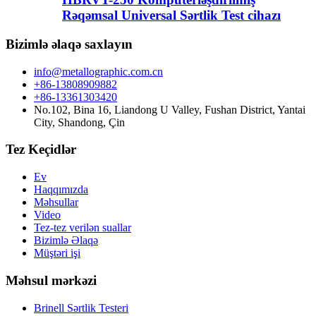
Rəqəmsal Universal Sərtlik Test cihazı
Bizimlə əlaqə saxlayın
info@metallographic.com.cn
+86-13808909882
+86-13361303420
No.102, Bina 16, Liandong U Valley, Fushan District, Yantai
City, Shandong, Çin
Tez Keçidlər
Ev
Haqqımızda
Məhsullar
Video
Tez-tez verilən suallar
Bizimlə Əlaqə
Müştəri işi
Məhsul mərkəzi
Brinell Sərtlik Testeri