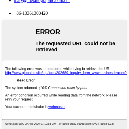
mary@metallographic.com.cn
+86-13361303420