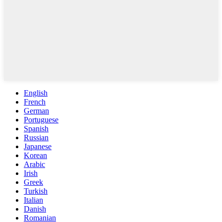
English
French
German
Portuguese
Spanish
Russian
Japanese
Korean
Arabic
Irish
Greek
Turkish
Italian
Danish
Romanian