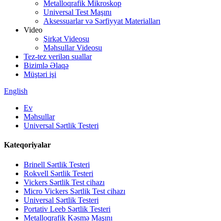
Metalloqrafik Mikroskop
Universal Test Maşını
Aksessuarlar və Sərfiyyat Materialları
Video
Şirkət Videosu
Məhsullar Videosu
Tez-tez verilən suallar
Bizimlə Əlaqə
Müştəri işi
English
Ev
Məhsullar
Universal Sərtlik Testeri
Kateqoriyalar
Brinell Sərtlik Testeri
Rokvell Sərtlik Testeri
Vickers Sərtlik Test cihazı
Micro Vickers Sərtlik Test cihazı
Universal Sərtlik Testeri
Portativ Leeb Sərtlik Testeri
Metalloqrafik Kəsmə Maşını