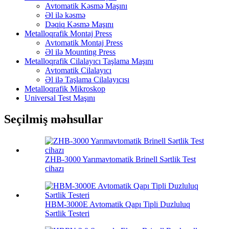
Avtomatik Kəsmə Maşını
Əl ilə kəsmə
Dəqiq Kəsmə Maşını
Metalloqrafik Montaj Press
Avtomatik Montaj Press
Əl ilə Mounting Press
Metalloqrafik Cilalayıcı Taşlama Maşını
Avtomatik Cilalayıcı
Əl ilə Taşlama Cilalayıcısı
Metalloqrafik Mikroskop
Universal Test Maşını
Seçilmiş məhsullar
ZHB-3000 Yarımavtomatik Brinell Sərtlik Test
cihazı
HBM-3000E Avtomatik Qapı Tipli Duzluluq
Sərtlik Testeri