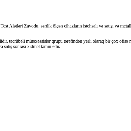
st Alətləri Zavodu, sərtlik ölçən cihazların istehsalı və satışı və metal
dir, təcrübəli mütəxəssislər qrupu tərəfindən yerli olaraq bir çox ofisə m
ə satış sonrası xidmət təmin edir.