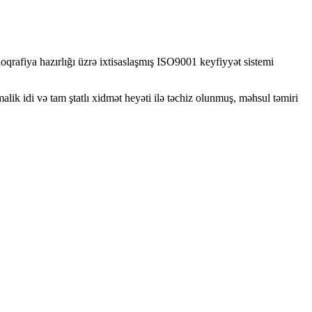
loqrafiya hazırlığı üzrə ixtisaslaşmış ISO9001 keyfiyyət sistemi
alik idi və tam ştatlı xidmət heyəti ilə təchiz olunmuş, məhsul təmiri