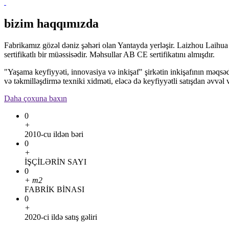
bizim haqqımızda
Fabrikamız gözəl dəniz şəhəri olan Yantayda yerləşir. Laizhou Laihua Te
sertifikatlı bir müəssisədir. Məhsullar AB CE sertifikatını almışdır.
"Yaşama keyfiyyəti, innovasiya və inkişaf" şirkətin inkişafının məqsədi
və təkmilləşdirmə texniki xidməti, eləcə də keyfiyyətli satışdan əvvəl v
Daha çoxuna baxın
0
+
2010-cu ildən bəri
0
+
İŞÇİLƏRİN SAYI
0
+
m2
FABRİK BİNASI
0
+
2020-ci ildə satış gəliri