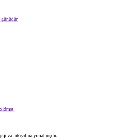
ş günüdür
 xidmət.
qiqi və inkişafına yönəlmişdir.