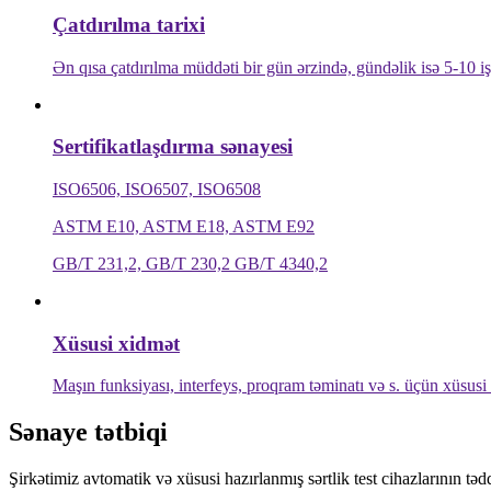
Çatdırılma tarixi
Ən qısa çatdırılma müddəti bir gün ərzində, gündəlik isə 5-10 i
Sertifikatlaşdırma sənayesi
ISO6506, ISO6507, ISO6508
ASTM E10, ASTM E18, ASTM E92
GB/T 231,2, GB/T 230,2 GB/T 4340,2
Xüsusi xidmət
Maşın funksiyası, interfeys, proqram təminatı və s. üçün xüsusi
Sənaye tətbiqi
Şirkətimiz avtomatik və xüsusi hazırlanmış sərtlik test cihazlarının təd