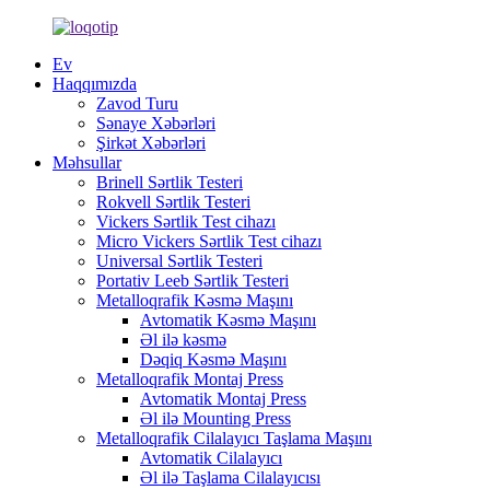
Ev
Haqqımızda
Zavod Turu
Sənaye Xəbərləri
Şirkət Xəbərləri
Məhsullar
Brinell Sərtlik Testeri
Rokvell Sərtlik Testeri
Vickers Sərtlik Test cihazı
Micro Vickers Sərtlik Test cihazı
Universal Sərtlik Testeri
Portativ Leeb Sərtlik Testeri
Metalloqrafik Kəsmə Maşını
Avtomatik Kəsmə Maşını
Əl ilə kəsmə
Dəqiq Kəsmə Maşını
Metalloqrafik Montaj Press
Avtomatik Montaj Press
Əl ilə Mounting Press
Metalloqrafik Cilalayıcı Taşlama Maşını
Avtomatik Cilalayıcı
Əl ilə Taşlama Cilalayıcısı