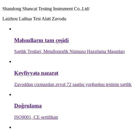
Shandong Shancai Testing Instrument Co..Ltd/
Laizhou Laihua Test Aləti Zavodu
Məhsulların tam çeşidi
Sərtlik Testləri, Metalloqrafik Nümunə Hazırlama Maşınları
Keyfiyyətə nəzarət
Zavoddan çıxmazdan əvvəl 72 saatlıq yorğunluq testinin sərtlik 
Doğrulama
ISO9001, CE sertifikatı