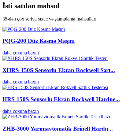
İsti satılan məhsul
35-dən çox seriya sıxac və ştamplama məhsulları
PQG-200 Düz Kəsmə Maşını
daha çoxuna baxın
XHRS-150S Sensorlu Ekran Rockwell Sərt...
daha çoxuna baxın
HRS-150S Sensorlu Ekran Rockwell Hardne...
daha çoxuna baxın
ZHB-3000 Yarımavtomatik Brinell Hardn...