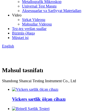
Metalloqrafik Mikroskop
Universal Test Maşını
Aksessuarlar və Sərfiyyat Materialları
Video
Şirkət Videosu
Məhsullar Videosu
Tez-tez verilən suallar
Bizimlə Əlaqə
Müştəri işi
English
Məhsul təsnifatı
Shandong Shancai Testing Instrument Co., Ltd
Vickers sərtlik ölçən cihazı