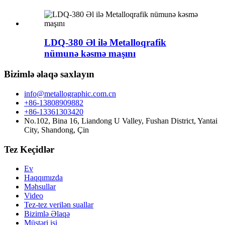
LDQ-380 Əl ilə Metalloqrafik
nümunə kəsmə maşını
Bizimlə əlaqə saxlayın
info@metallographic.com.cn
+86-13808909882
+86-13361303420
No.102, Bina 16, Liandong U Valley, Fushan District, Yantai
City, Shandong, Çin
Tez Keçidlər
Ev
Haqqımızda
Məhsullar
Video
Tez-tez verilən suallar
Bizimlə Əlaqə
Müştəri işi