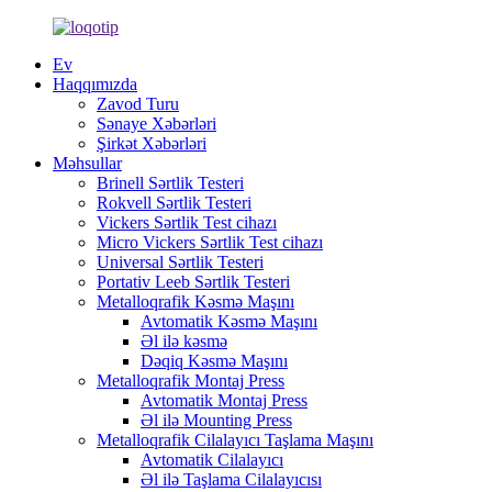
Ev
Haqqımızda
Zavod Turu
Sənaye Xəbərləri
Şirkət Xəbərləri
Məhsullar
Brinell Sərtlik Testeri
Rokvell Sərtlik Testeri
Vickers Sərtlik Test cihazı
Micro Vickers Sərtlik Test cihazı
Universal Sərtlik Testeri
Portativ Leeb Sərtlik Testeri
Metalloqrafik Kəsmə Maşını
Avtomatik Kəsmə Maşını
Əl ilə kəsmə
Dəqiq Kəsmə Maşını
Metalloqrafik Montaj Press
Avtomatik Montaj Press
Əl ilə Mounting Press
Metalloqrafik Cilalayıcı Taşlama Maşını
Avtomatik Cilalayıcı
Əl ilə Taşlama Cilalayıcısı