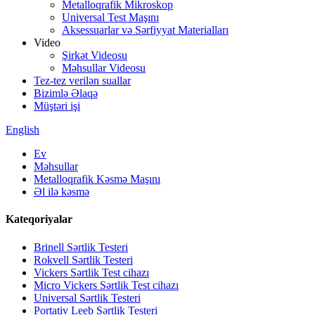
Metalloqrafik Mikroskop
Universal Test Maşını
Aksessuarlar və Sərfiyyat Materialları
Video
Şirkət Videosu
Məhsullar Videosu
Tez-tez verilən suallar
Bizimlə Əlaqə
Müştəri işi
English
Ev
Məhsullar
Metalloqrafik Kəsmə Maşını
Əl ilə kəsmə
Kateqoriyalar
Brinell Sərtlik Testeri
Rokvell Sərtlik Testeri
Vickers Sərtlik Test cihazı
Micro Vickers Sərtlik Test cihazı
Universal Sərtlik Testeri
Portativ Leeb Sərtlik Testeri