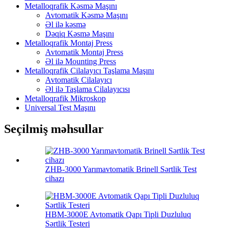
Metalloqrafik Kəsmə Maşını
Avtomatik Kəsmə Maşını
Əl ilə kəsmə
Dəqiq Kəsmə Maşını
Metalloqrafik Montaj Press
Avtomatik Montaj Press
Əl ilə Mounting Press
Metalloqrafik Cilalayıcı Taşlama Maşını
Avtomatik Cilalayıcı
Əl ilə Taşlama Cilalayıcısı
Metalloqrafik Mikroskop
Universal Test Maşını
Seçilmiş məhsullar
ZHB-3000 Yarımavtomatik Brinell Sərtlik Test
cihazı
HBM-3000E Avtomatik Qapı Tipli Duzluluq
Sərtlik Testeri