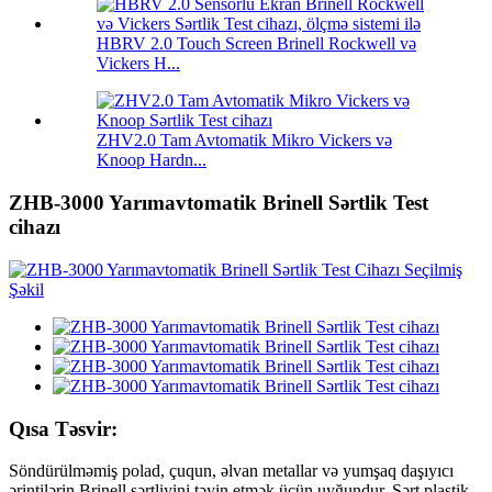
HBRV 2.0 Touch Screen Brinell Rockwell və
Vickers H...
ZHV2.0 Tam Avtomatik Mikro Vickers və
Knoop Hardn...
ZHB-3000 Yarımavtomatik Brinell Sərtlik Test
cihazı
Qısa Təsvir:
Söndürülməmiş polad, çuqun, əlvan metallar və yumşaq daşıyıcı
ərintilərin Brinell sərtliyini təyin etmək üçün uyğundur. Sərt plastik,