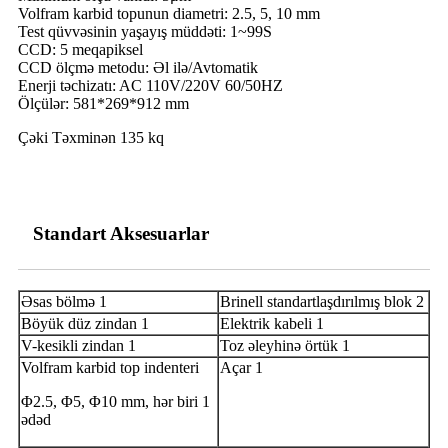
Volfram karbid topunun diametri: 2.5, 5, 10 mm
Test qüvvəsinin yaşayış müddəti: 1~99S
CCD: 5 meqapiksel
CCD ölçmə metodu: Əl ilə/Avtomatik
Enerji təchizatı: AC 110V/220V 60/50HZ
Ölçülər: 581*269*912 mm
Çəki Təxminən 135 kq
Standart Aksesuarlar
Əsas bölmə 1
Brinell standartlaşdırılmış blok 2
Böyük düz zindan 1
Elektrik kabeli 1
V-kesikli zindan 1
Toz əleyhinə örtük 1
Volfram karbid top indenteri
Açar 1
Φ2.5, Φ5, Φ10 mm, hər biri 1
ədəd