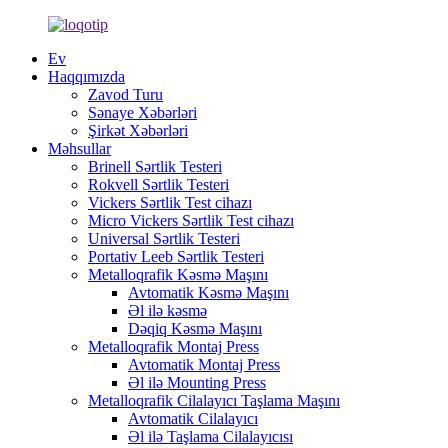
Ev
Haqqımızda
Zavod Turu
Sənaye Xəbərləri
Şirkət Xəbərləri
Məhsullar
Brinell Sərtlik Testeri
Rokvell Sərtlik Testeri
Vickers Sərtlik Test cihazı
Micro Vickers Sərtlik Test cihazı
Universal Sərtlik Testeri
Portativ Leeb Sərtlik Testeri
Metalloqrafik Kəsmə Maşını
Avtomatik Kəsmə Maşını
Əl ilə kəsmə
Dəqiq Kəsmə Maşını
Metalloqrafik Montaj Press
Avtomatik Montaj Press
Əl ilə Mounting Press
Metalloqrafik Cilalayıcı Taşlama Maşını
Avtomatik Cilalayıcı
Əl ilə Taşlama Cilalayıcısı