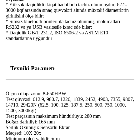
* Yüksək dəqiqlikli ikiqat hədəflərlə təchiz olunmuşdur; 62.5-
3000 kqf arasında sınaq qüvvələri altında müxtəlif diametrlərin
girintisini ölçə bilir;
* Simsiz bluetooth printeri ilə təchiz olunmuş, məlumatları
RS232 və ya USB vasitəsilə ixrac edə bilər;
* Dəqiqlik GB/T 231.2, ISO 6506-2 və ASTM E10
standartlarına uyğundur
Texniki Parametr
Ölçmə diapazonu: 8-650HBW
Test qüvvəsi: 612.9, 980.7, 1226, 1839, 2452, 4903, 7355, 9807,
14710, 29420N (62.5, 100, 125, 187.5, 250, 500, 750, 1000,
1500, 3000kgf)
Test parçasının maksimum hündürlüyü: 280 mm
Boğaz dərinliyi: 165 mm
Sərtlik Oxunuşu: Sensorlu Ekran
Məqsəd: 10X 20x
Minimum ölçü vahidi: 5μm