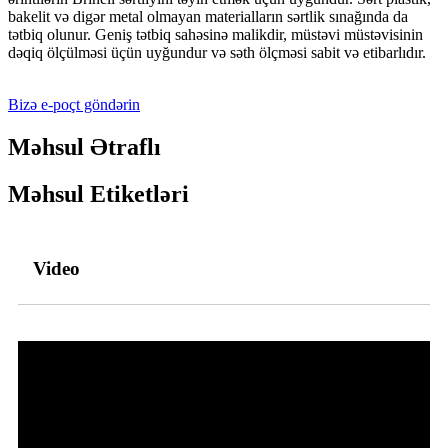
bakelit və digər metal olmayan materialların sərtlik sınağında da
tətbiq olunur. Geniş tətbiq sahəsinə malikdir, müstəvi müstəvisinin
dəqiq ölçülməsi üçün uyğundur və səth ölçməsi sabit və etibarlıdır.
Bizə e-poçt göndərin
Məhsul Ətraflı
Məhsul Etiketləri
Video