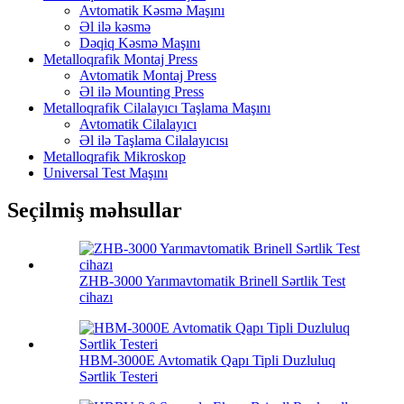
Avtomatik Kəsmə Maşını
Əl ilə kəsmə
Dəqiq Kəsmə Maşını
Metalloqrafik Montaj Press
Avtomatik Montaj Press
Əl ilə Mounting Press
Metalloqrafik Cilalayıcı Taşlama Maşını
Avtomatik Cilalayıcı
Əl ilə Taşlama Cilalayıcısı
Metalloqrafik Mikroskop
Universal Test Maşını
Seçilmiş məhsullar
ZHB-3000 Yarımavtomatik Brinell Sərtlik Test
cihazı
HBM-3000E Avtomatik Qapı Tipli Duzluluq
Sərtlik Testeri