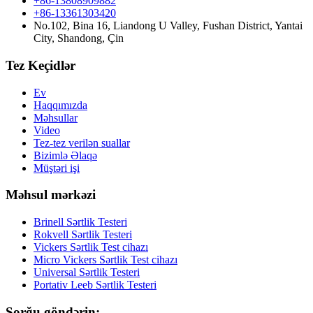
+86-13808909882
+86-13361303420
No.102, Bina 16, Liandong U Valley, Fushan District, Yantai
City, Shandong, Çin
Tez Keçidlər
Ev
Haqqımızda
Məhsullar
Video
Tez-tez verilən suallar
Bizimlə Əlaqə
Müştəri işi
Məhsul mərkəzi
Brinell Sərtlik Testeri
Rokvell Sərtlik Testeri
Vickers Sərtlik Test cihazı
Micro Vickers Sərtlik Test cihazı
Universal Sərtlik Testeri
Portativ Leeb Sərtlik Testeri
Sorğu göndərin: