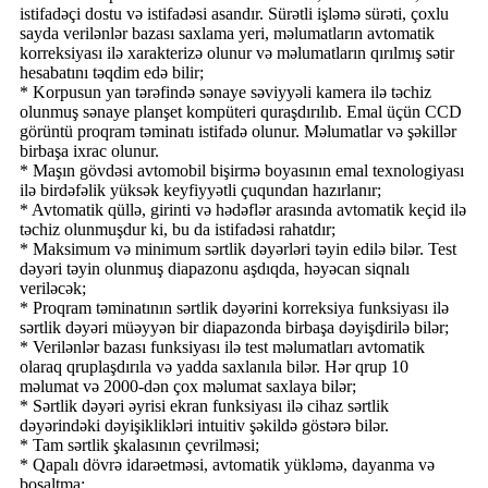
istifadəçi dostu və istifadəsi asandır. Sürətli işləmə sürəti, çoxlu
sayda verilənlər bazası saxlama yeri, məlumatların avtomatik
korreksiyası ilə xarakterizə olunur və məlumatların qırılmış sətir
hesabatını təqdim edə bilir;
* Korpusun yan tərəfində sənaye səviyyəli kamera ilə təchiz
olunmuş sənaye planşet kompüteri quraşdırılıb. Emal üçün CCD
görüntü proqram təminatı istifadə olunur. Məlumatlar və şəkillər
birbaşa ixrac olunur.
* Maşın gövdəsi avtomobil bişirmə boyasının emal texnologiyası
ilə birdəfəlik yüksək keyfiyyətli çuqundan hazırlanır;
* Avtomatik qüllə, girinti və hədəflər arasında avtomatik keçid ilə
təchiz olunmuşdur ki, bu da istifadəsi rahatdır;
* Maksimum və minimum sərtlik dəyərləri təyin edilə bilər. Test
dəyəri təyin olunmuş diapazonu aşdıqda, həyəcan siqnalı
veriləcək;
* Proqram təminatının sərtlik dəyərini korreksiya funksiyası ilə
sərtlik dəyəri müəyyən bir diapazonda birbaşa dəyişdirilə bilər;
* Verilənlər bazası funksiyası ilə test məlumatları avtomatik
olaraq qruplaşdırıla və yadda saxlanıla bilər. Hər qrup 10
məlumat və 2000-dən çox məlumat saxlaya bilər;
* Sərtlik dəyəri əyrisi ekran funksiyası ilə cihaz sərtlik
dəyərindəki dəyişiklikləri intuitiv şəkildə göstərə bilər.
* Tam sərtlik şkalasının çevrilməsi;
* Qapalı dövrə idarəetməsi, avtomatik yükləmə, dayanma və
boşaltma;