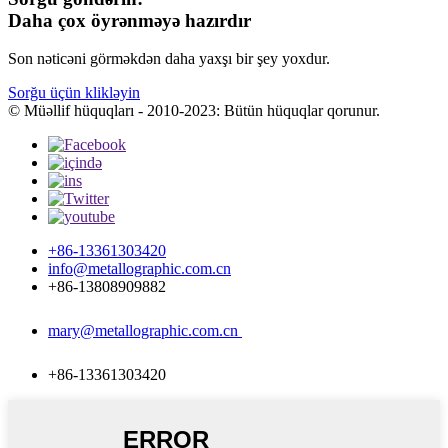
Daha çox öyrənməyə hazırdır
Son nəticəni görməkdən daha yaxşı bir şey yoxdur.
Sorğu üçün klikləyin
© Müəllif hüquqları - 2010-2023: Bütün hüquqlar qorunur.
+86-13361303420
info@metallographic.com.cn
+86-13808909882
mary@metallographic.com.cn
+86-13361303420