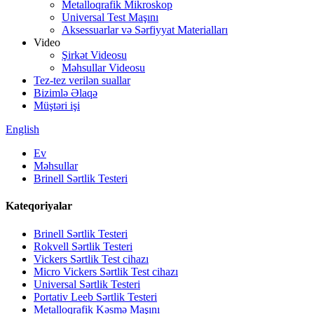
Metalloqrafik Mikroskop
Universal Test Maşını
Aksessuarlar və Sərfiyyat Materialları
Video
Şirkət Videosu
Məhsullar Videosu
Tez-tez verilən suallar
Bizimlə Əlaqə
Müştəri işi
English
Ev
Məhsullar
Brinell Sərtlik Testeri
Kateqoriyalar
Brinell Sərtlik Testeri
Rokvell Sərtlik Testeri
Vickers Sərtlik Test cihazı
Micro Vickers Sərtlik Test cihazı
Universal Sərtlik Testeri
Portativ Leeb Sərtlik Testeri
Metalloqrafik Kəsmə Maşını