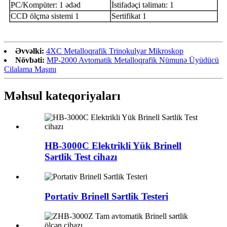
PC/Kompüter: 1 ədəd
İstifadəçi təlimatı: 1
CCD ölçmə sistemi 1
Sertifikat 1
Əvvəlki:
4XC Metalloqrafik Trinokulyar Mikroskop
Növbəti:
MP-2000 Avtomatik Metalloqrafik Nümunə Üyüdücü
Cilalama Maşını
Məhsul kateqoriyaları
HB-3000C Elektrikli Yük Brinell
Sərtlik Test cihazı
Portativ Brinell Sərtlik Testeri