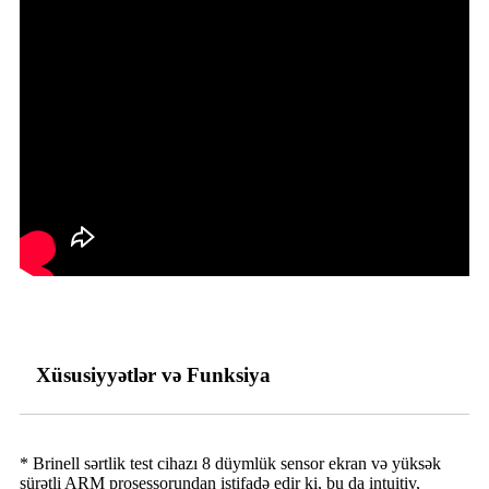
Xüsusiyyətlər və Funksiya
* Brinell sərtlik test cihazı 8 düymlük sensor ekran və yüksək
sürətli ARM prosessorundan istifadə edir ki, bu da intuitiv,